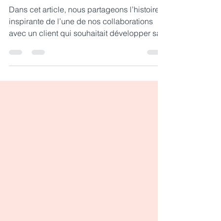
17 janv. 2025
2 min de lecture
Étude de Cas : Comment
Nous Avons Triplé Nos
Abonnés Instagram en 2 Mois
Dans cet article, nous partageons l’histoire
inspirante de l’une de nos collaborations
avec un client qui souhaitait développer sa...