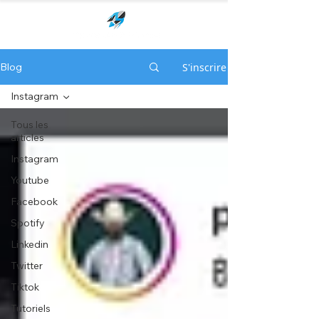
S'inscrire
Blog
Instagram
Tous les
articles
Instagram
Youtube
Facebook
Spotify
Linkedin
Twitter
Tiktok
Tutoriels