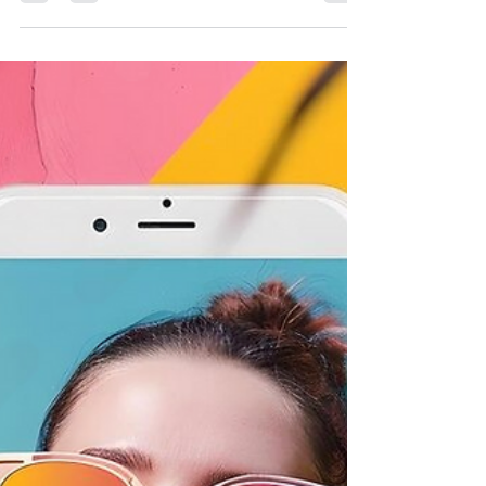
n'est pas aussi évident qu'il y paraît.
Contrairement aux publications Instagram
qui disposent d'URLs facilement
accessibles, les commentaires individuels
ne sont pas directement partageables via
l'interface native de l'application. Les
problèmes courants : • Impossible de copier
le lien d'un commentaire depuis l'app
mobile • Pas d'option 'Partager' sur les
commenta