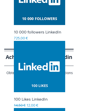
10 000 followers LinkedIn
Prix
725,00 €
Acheter des likes Linkedin
Obtenez des likes pour vos publications
LInkedin.
100 Likes LinkedIn
Prix original
Prix promotionnel
14,50 €
12,00 €