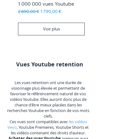
Γ
1 000 000 vues Youtube
Prix original
Prix promotionnel
2 690,00 €
1 790,00 €
Voir plus
Vues Youtube retention
Les vues retention ont une durée de
visionnage plus élevée et permettent de
favoriser le référencement naturel de vos
vidéos Youtube. Elles auront donc plus de
chance d'être mieux placées dans les
recherches Youtube en fonction de vos mots
clefs.
Ces vues sont compatibles avec
les vidéos
Vevo
, Youtube Premieres, Youtube Shorts et
les vidéos contenant des droits d'auteur.
Acheter des vues Youtube
premium aura