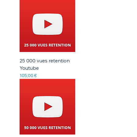
25 000 vues retention
Youtube
Prix
105,00 €