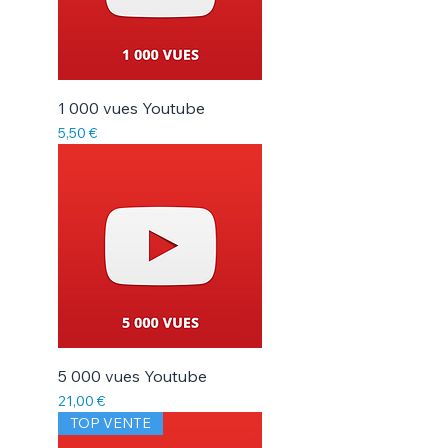
1 000 vues Youtube
Prix
5,50 €
5 000 vues Youtube
Prix
21,00 €
TOP VENTE