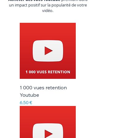
un impact positif sur la popularité de votre
vidéo.
1 000 vues retention
Youtube
Prix
6,50 €