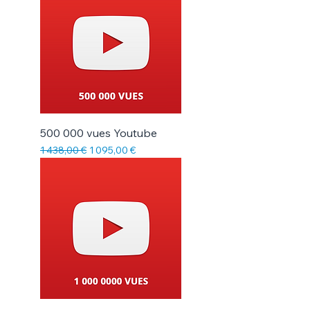
500 000 vues Youtube
Prix original
Prix promotionnel
1 438,00 €
1 095,00 €