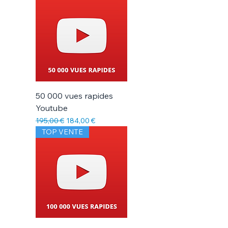
50 000 vues rapides
Youtube
Prix original
Prix promotionnel
195,00 €
184,00 €
TOP VENTE