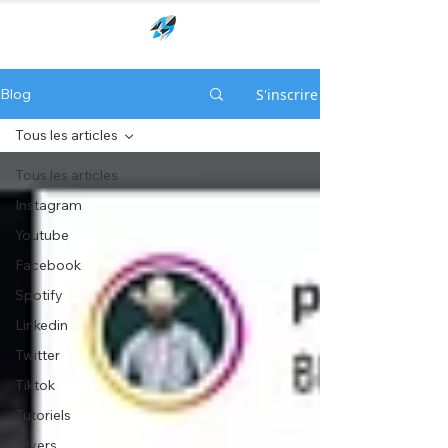
S'inscrire
Blog
Tous les articles
Tous les articles
Instagram
Youtube
Facebook
Spotify
Linkedin
Twitter
Tiktok
Tutoriels
Divers