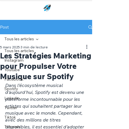
Post
Tous les articles
5 mars 2025
3 min de lecture
Tous les articles
Les Stratégies Marketing
Instagram
pour Propulser Votre
Youtube
Musique sur Spotify
Facebook
Dans l'écosystème musical 
Spotify
d'aujourd'hui, Spotify est devenu une 
Linkedin
plateforme incontournable pour les 
artistes qui souhaitent partager leur 
Twitter
musique avec le monde. Cependant, 
Tiktok
avec des millions de titres 
disponibles, il est essentiel d'adopter 
Tutoriels