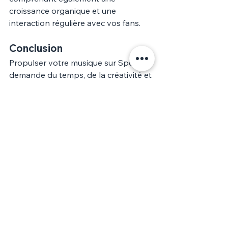
croissance organique et une 
interaction régulière avec vos fans.
Conclusion
Propulser votre musique sur Spotify 
demande du temps, de la créativité et 
une stratégie bien pensée. En 
optimisant votre présence, en 
engageant avec votre audience, en 
utilisant judicieusement la publicité et 
en analysant vos performances, vous 
pouvez augmenter significativement 
votre visibilité et votre nombre 
d'auditeurs. Rappelez-vous, chaque 
morceau, chaque sortie est une 
nouvelle chance de capter l'attention 
sur une plateforme aussi vaste que 
Spotify.