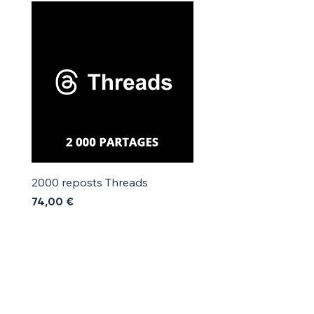
Γ
2000 reposts Threads
1000 reposts Threads
Prix
Prix
74,00 €
42,00 €