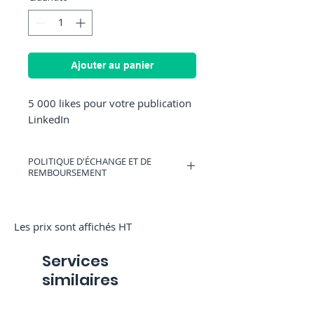
Ajouter au panier
5 000 likes pour votre publication 
LinkedIn
POLITIQUE D'ÉCHANGE ET DE
REMBOURSEMENT
Vous pouvez avoir un bon d'achat
valable sur RocketMediaServices ou être
rembourser si vous changez d'avis.
Les prix sont affichés HT
(Uniquement si nous n'avons pas
commencé la commande)
Services
similaires