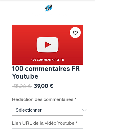
100 commentaires FR
Youtube
Prix
39,00 €
Prix
 55,00 € 
promotionnel
original
Rédaction des commentaires
*
Lien URL de la vidéo Youtube
*