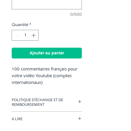
0/500
Quantité
*
Ajouter au panier
100 commentaires français pour
votre vidéo Youtube (comptes
internationaux)
POLITIQUE D'ÉCHANGE ET DE
REMBOURSEMENT
Vous pouvez avoir un bon d'achat
A LIRE
valable sur RocketMediaServices ou être
remboursé si vous changez d'avis.
Merci de nous envoyer les
(Uniquement si nous n'avons pas