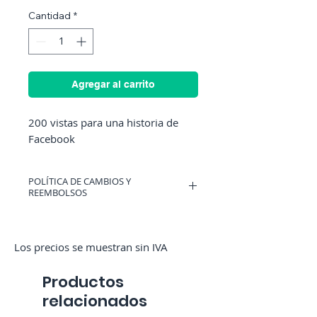
Cantidad
*
Agregar al carrito
200 vistas para una historia de
Facebook
POLÍTICA DE CAMBIOS Y
REEMBOLSOS
Puedes tener un cupón válido en
RocketMediaServices u obtener un
reembolso si cambias de opinión. (Solo
Los precios se muestran sin IVA
si no hemos iniciado el pedido)
Productos
relacionados