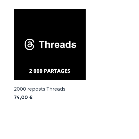
Γ
2000 reposts Threads
1000 reposts Threads
Precio
Precio
74,00 €
42,00 €