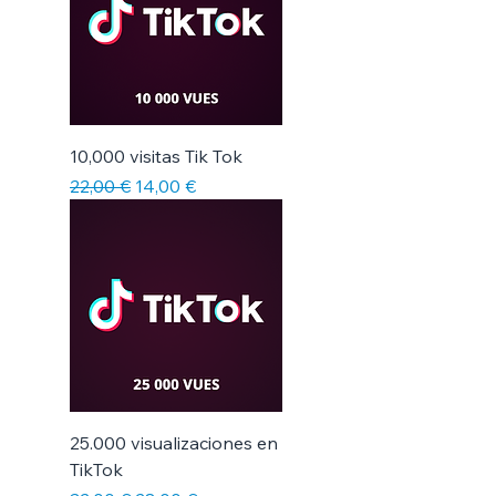
10,000 visitas Tik Tok
Precio
Precio de oferta
22,00 €
14,00 €
25.000 visualizaciones en
TikTok