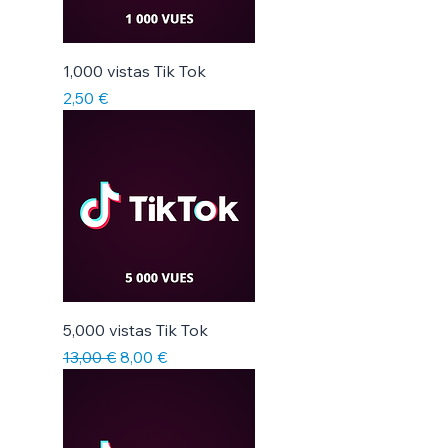
Γ
1,000 vistas Tik Tok
Precio
2,50 €
5,000 vistas Tik Tok
Precio
Precio de oferta
13,00 €
8,00 €