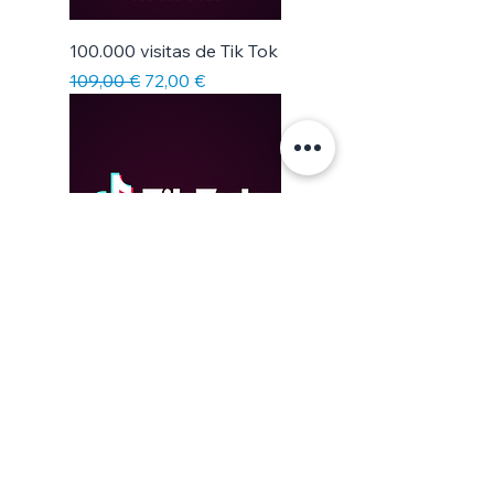
100.000 visitas de Tik Tok
Precio
Precio de oferta
109,00 €
72,00 €
500.000 visualizaciones
de Tik Tok
Precio
Precio de oferta
248,00 €
178,00 €