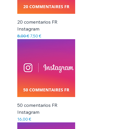
Γ
20 comentarios FR
Instagram
Precio
Precio de oferta
8,00 €
7,50 €
50 comentarios FR
Instagram
Precio
16,00 €