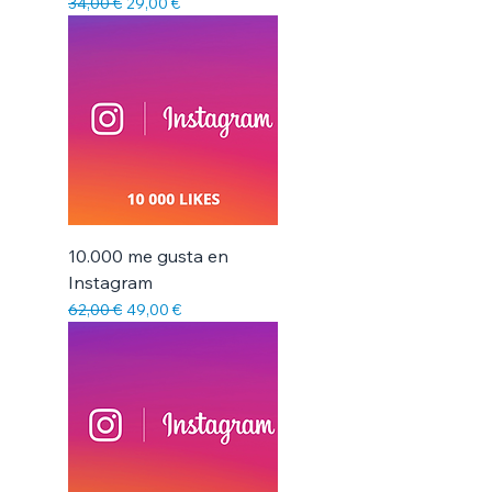
Γ
Precio
Precio de oferta
34,00 €
29,00 €
10.000 me gusta en
Instagram
Precio
Precio de oferta
62,00 €
49,00 €