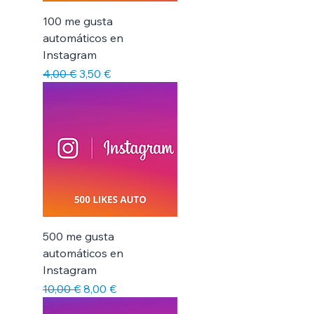
100 me gusta
automáticos en
Instagram
Precio
Precio de oferta
4,00 €
3,50 €
500 me gusta
automáticos en
Instagram
Precio
Precio de oferta
10,00 €
8,00 €