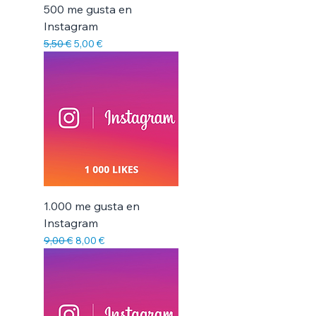
500 me gusta en
Instagram
Precio
Precio de oferta
5,50 €
5,00 €
1.000 me gusta en
Instagram
Precio
Precio de oferta
9,00 €
8,00 €