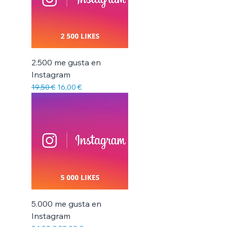
2.500 me gusta en
Instagram
Precio
Precio de oferta
19,50 €
16,00 €
5.000 me gusta en
Instagram