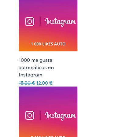
1000 me gusta
automáticos en
Instagram
Precio
Precio de oferta
15,00 €
12,00 €