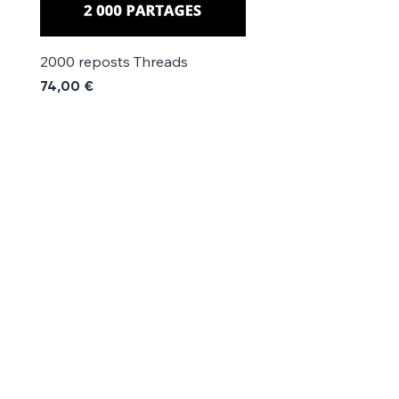
2000 reposts Threads
1000 reposts Threads
Precio
Precio
74,00 €
42,00 €