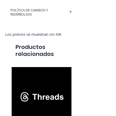
Γ
POLÍTICA DE CAMBIOS Y
REEMBOLSOS
Puedes tener un cupón válido en
RocketMediaServices u obtener un
reembolso si cambias de opinión. (Solo
Los precios se muestran sin IVA
si no hemos iniciado el pedido)
Productos
relacionados