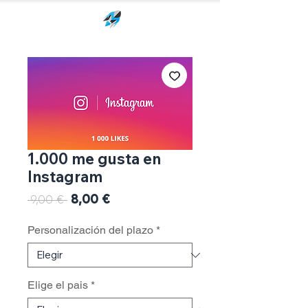
1.000 me gusta en
Instagram
Precio
8,00 €
Precio
 9,00 € 
de
oferta
Personalización del plazo
*
Elige el pais
*