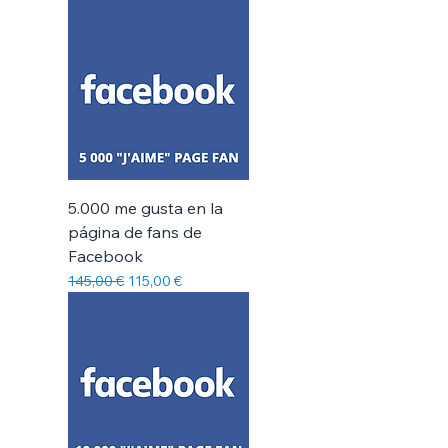
Γ
5.000 me gusta en la
página de fans de
Facebook
Precio
Precio de oferta
145,00 €
115,00 €