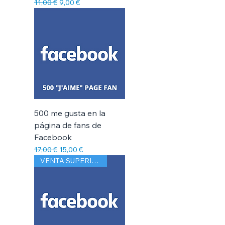
Precio
Precio de oferta
11,00 €
9,00 €
500 me gusta en la
página de fans de
Facebook
Precio
Precio de oferta
17,00 €
15,00 €
VENTA SUPERIOR