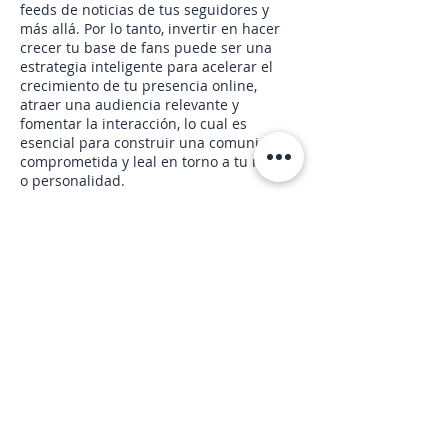
feeds de noticias de tus seguidores y
más allá. Por lo tanto, invertir en hacer
crecer tu base de fans puede ser una
estrategia inteligente para acelerar el
crecimiento de tu presencia online,
atraer una audiencia relevante y
fomentar la interacción, lo cual es
esencial para construir una comunidad
comprometida y leal en torno a tu marca
o personalidad.
Me gusta y entrega rápida
En un mundo digital donde la velocidad y
la eficiencia son primordiales,
entendemos la importancia de lograr
resultados inmediatos. Con este servicio,
podrás ver un aumento significativo en la
participación en tus publicaciones y
páginas, impulsando tu contenido frente
a una audiencia más amplia en un
tiempo récord. Este rápido aumento de
“me gusta” no es sólo una cuestión de
números; Esta es una estrategia esencial