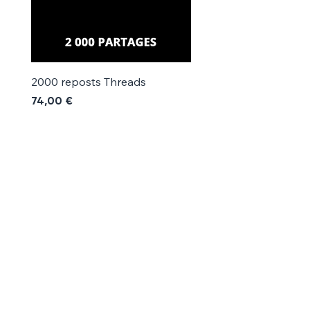
2000 reposts Threads
1000 reposts Threads
Precio
Precio
74,00 €
42,00 €