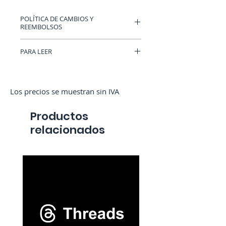
Γ
POLÍTICA DE CAMBIOS Y
REEMBOLSOS
Puedes tener un cupón válido en
PARA LEER
RocketMediaServices u obtener un
reembolso si cambias de opinión. (Solo
Tu cuenta de Instagram debe ser pública
si no hemos iniciado el pedido)
para recibir seguidores.
Los precios se muestran sin IVA
Productos
relacionados