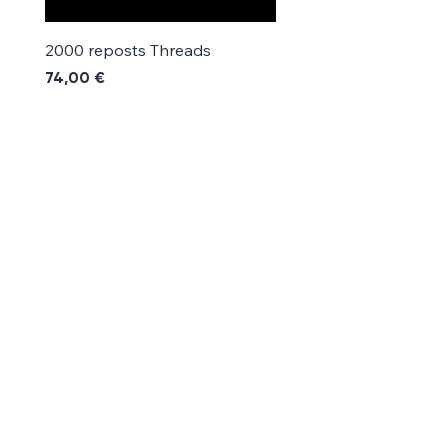
2000 reposts Threads
1000 reposts Threads
Prix
Prix
74,00 €
42,00 €