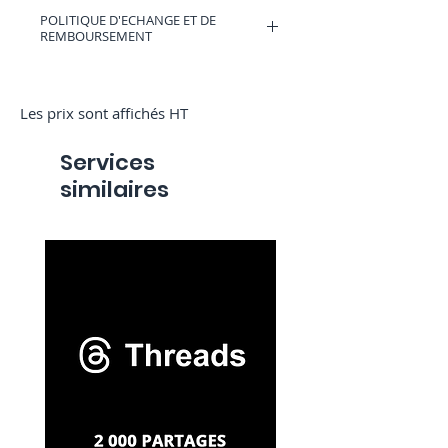
Γ
POLITIQUE D'ECHANGE ET DE
REMBOURSEMENT
Vous pouvez avoir un bon d'achat
valable sur RocketMediaServices ou être
remboursé si vous changez d'avis.
Les prix sont affichés HT
(Uniquement si nous n'avons pas
commencé la commande)
Services
similaires