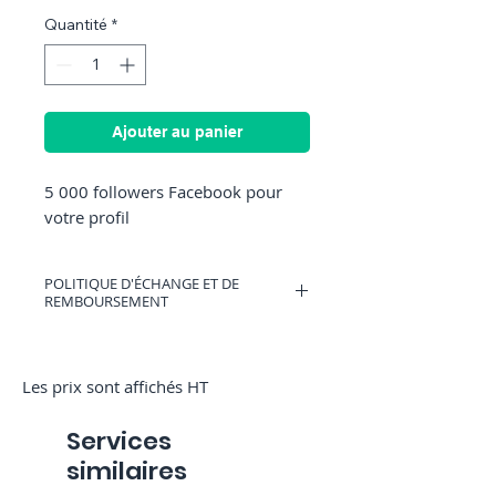
Quantité
*
Ajouter au panier
5 000 followers Facebook pour 
votre profil
POLITIQUE D'ÉCHANGE ET DE
REMBOURSEMENT
Vous pouvez avoir un bon d'achat
valable sur RocketMediaServices ou être
remboursé si vous changez d'avis.
Les prix sont affichés HT
(Uniquement si nous n'avons pas
commencé la commande)
Services
similaires