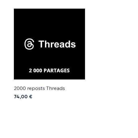
Γ
2000 reposts Threads
1000 reposts Threads
Prix
Prix
74,00 €
42,00 €