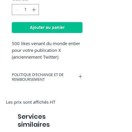
Ajouter au panier
500 likes venant du monde entier
pour votre publication X
(anciennement Twitter)
POLITIQUE D'ECHANGE ET DE
REMBOURSEMENT
Vous pouvez avoir un bon d'achat
valable sur RocketMediaServices ou être
remboursé si vous changez d'avis.
Les prix sont affichés HT
(Uniquement si nous n'avons pas
commencé la commande)
Services
similaires