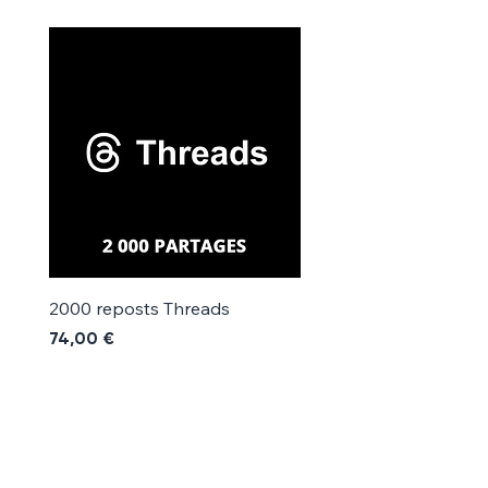
Γ
2000 reposts Threads
1000 reposts Threads
Prix
Prix
74,00 €
42,00 €