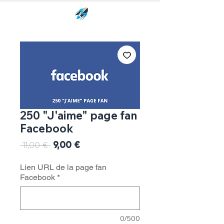
250 "J'aime" page fan
Facebook
Prix
9,00 €
Prix
 11,00 € 
promotionnel
original
Lien URL de la page fan
Facebook
*
0/500