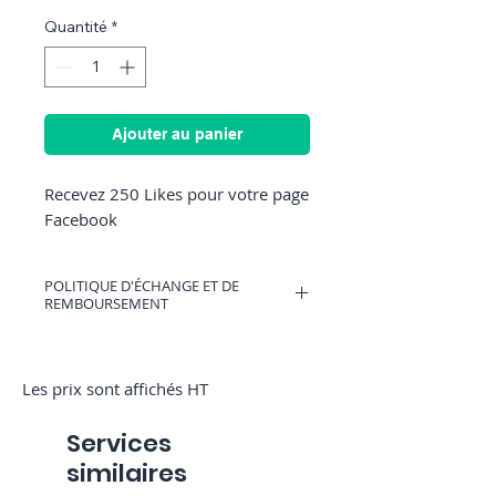
Quantité
*
Ajouter au panier
Recevez 250 Likes pour votre page
Facebook
POLITIQUE D'ÉCHANGE ET DE
REMBOURSEMENT
Vous pouvez avoir un bon d'achat
valable sur RocketMediaServices ou être
remboursé si vous changez d'avis.
Les prix sont affichés HT
(Uniquement si nous n'avons pas
commencé la commande)
Services
similaires