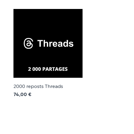
Γ
2000 reposts Threads
1000 reposts Threads
Prix
Prix
74,00 €
42,00 €