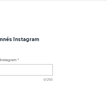
Connexion / Inscription
tter)
Threads
Twitch
Plus...
nnés Instagram
 Instagram
*
0/250