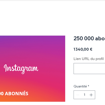
Testez nos offres
Blog
Youtube
Instagram
Spotify
TikTok
Facebook
X (Twi
250 000 abo
Prix
1 340,00 €
Lien URL du profil
Quantité
*