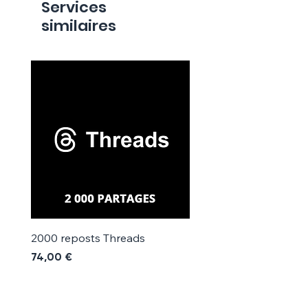
Γ
Services
similaires
2000 reposts Threads
1000 reposts Threads
Prix
Prix
74,00 €
42,00 €