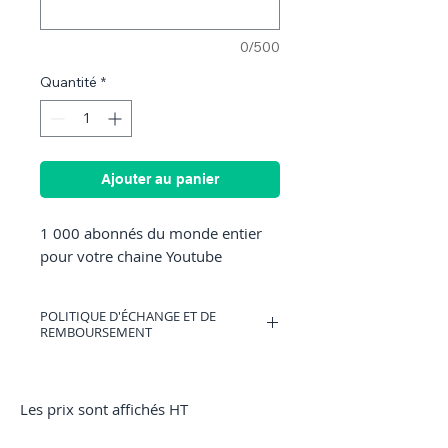
0/500
Quantité
*
Ajouter au panier
1 000 abonnés du monde entier 
pour votre chaine Youtube
POLITIQUE D'ÉCHANGE ET DE
REMBOURSEMENT
Vous pouvez avoir un bon d'achat
valable sur RocketMediaServices ou être
remboursé si vous changez d'avis.
Les prix sont affichés HT
(Uniquement si nous n'avons pas
commencé la commande)