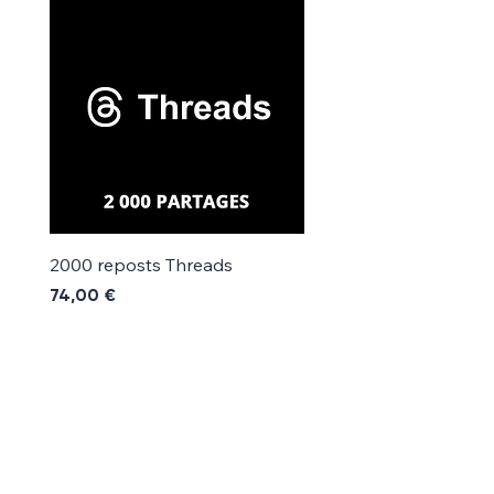
Γ
2000 reposts Threads
1000 reposts Threads
Prix
Prix
74,00 €
42,00 €