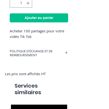
Ajouter au panier
Acheter 100 partages pour votre
vidéo Tik Tok
POLITIQUE D'ÉCHANGE ET DE
REMBOURSEMENT
Vous pouvez avoir un bon d'achat
valable sur RocketMediaServices ou être
remboursé si vous changez d'avis.
Les prix sont affichés HT
(Uniquement si nous n'avons pas
commencé la commande)
Services
similaires