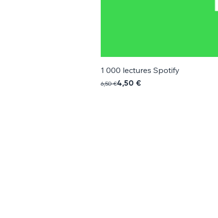
1 000 lectures Spotify
Prix original
Prix promotionnel
4,50 €
6,50 €