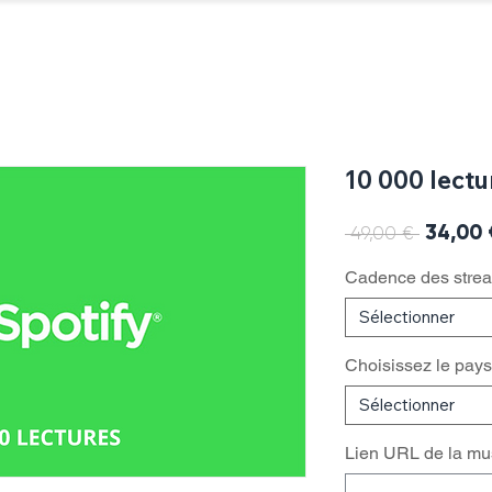
Testez nos offres
Blog
Youtube
Instagram
Spotify
TikTok
Facebook
X (Twi
10 000 lectu
34,00 
Prix
 49,00 € 
original
Cadence des stre
Sélectionner
Choisissez le pays
Sélectionner
Lien URL de la mu