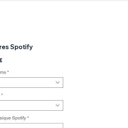
Connexion / Inscription
tter)
Threads
Twitch
Plus...
res Spotify
Prix
€
promotionnel
ams
*
*
sique Spotify
*