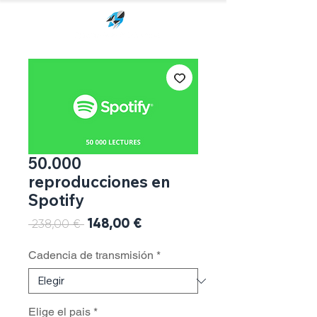
50.000
reproducciones en
Spotify
Precio
148,00 €
Precio
 238,00 € 
de
oferta
Cadencia de transmisión
*
Elige el pais
*