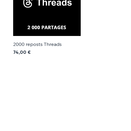
2000 reposts Threads
1000 reposts Threads
Precio
Precio
74,00 €
42,00 €