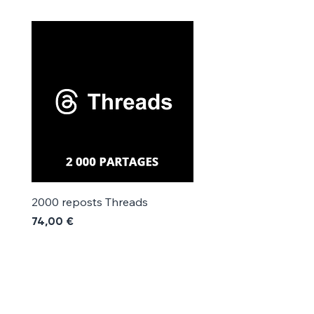
Γ
2000 reposts Threads
1000 reposts Threads
Precio
Precio
74,00 €
42,00 €