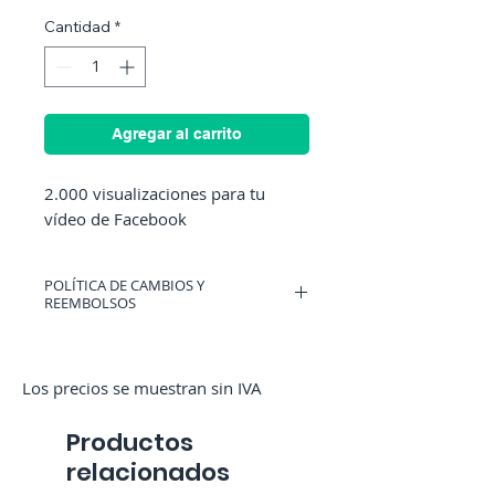
Cantidad
*
Agregar al carrito
2.000 visualizaciones para tu 
vídeo de Facebook
POLÍTICA DE CAMBIOS Y
REEMBOLSOS
Puedes tener un cupón válido en
RocketMediaServices u obtener un
reembolso si cambias de opinión. (Solo
Los precios se muestran sin IVA
si no hemos iniciado el pedido)
Productos
relacionados