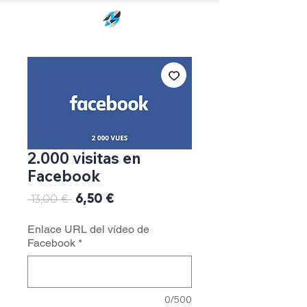
2.000 visitas en
Facebook
Precio
6,50 €
Precio
 13,00 € 
de
oferta
Enlace URL del vídeo de
Facebook
*
0/500