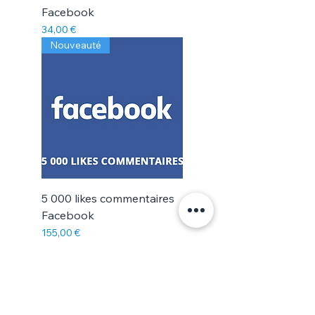
Facebook
Prix
34,00 €
Nouveauté
5 000 likes commentaires
Facebook
Prix
155,00 €
Augmentez le nombre de likes sur vos
commentaires Facebook. Cela vous
permettra d'être en top commentaires sur
une publication populaire.
Des personnes, en voyant votre