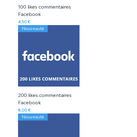
Γ
100 likes commentaires
Facebook
Prix
4,50 €
Nouveauté
200 likes commentaires
Facebook
Prix
8,00 €
Nouveauté