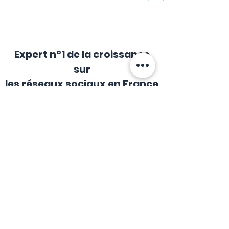
Expert n°1 de la croissance
sur
les réseaux sociaux en France
Depuis 2018, Rocket Media Services
accompagne des milliers de particuliers,
créateurs de contenu et entreprises
françaises dans le développement de
leur présence sur les réseaux sociaux.
Notre mission est simple : vous aider à
gagner en visibilité rapidement, avec des
résultats concrets et mesurables.
Acheter des followers Instagram, des
likes Facebook ou des vues YouTube n'a